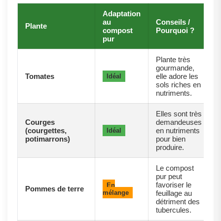
Adaptation
au
Conseils /
Plante
compost
Pourquoi ?
pur
Plante très
gourmande,
Tomates
elle adore les
Idéal
sols riches en
nutriments.
Elles sont très
Courges
demandeuses
(courgettes,
en nutriments
Idéal
potimarrons)
pour bien
produire.
Le compost
pur peut
favoriser le
En
Pommes de terre
mélange
feuillage au
détriment des
tubercules.