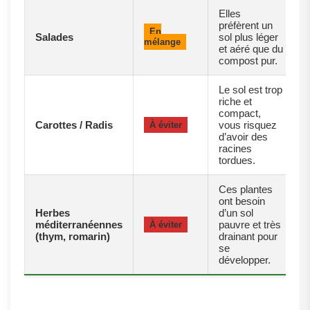
Elles
préfèrent un
En
Salades
sol plus léger
mélange
et aéré que du
compost pur.
Le sol est trop
riche et
compact,
Carottes / Radis
vous risquez
À éviter
d’avoir des
racines
tordues.
Ces plantes
ont besoin
Herbes
d’un sol
méditerranéennes
pauvre et très
À éviter
(thym, romarin)
drainant pour
se
développer.